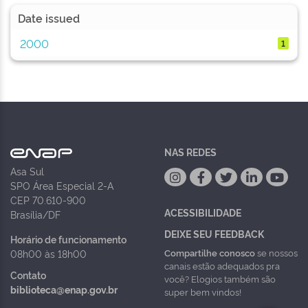
Date issued
2000
1
NAS REDES
Asa Sul
SPO Área Especial 2-A
CEP 70.610-900
ACESSIBILIDADE
Brasília/DF
DEIXE SEU FEEDBACK
Horário de funcionamento
Compartilhe conosco
se nossos
08h00 às 18h00
canais estão adequados pra
Contato
você? Elogios também são
biblioteca@enap.gov.br
super bem vindos!