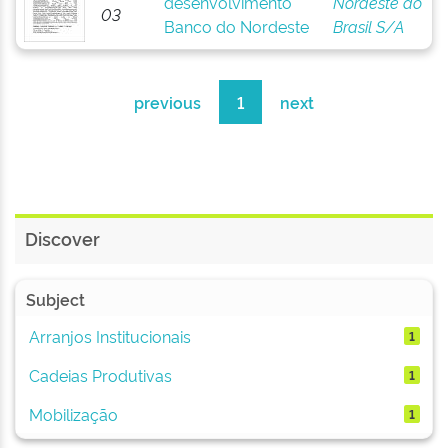
desenvolvimento
Nordeste do
03
Banco do Nordeste
Brasil S/A
previous
1
next
Discover
Subject
Arranjos Institucionais
1
Cadeias Produtivas
1
Mobilização
1