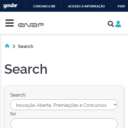
COMUNICA BR
ACESSO À INFORMAÇÃO
PARTI
Skip navigation
IR
PARA
O
CONTEÚDO
Search
Search
Search:
for