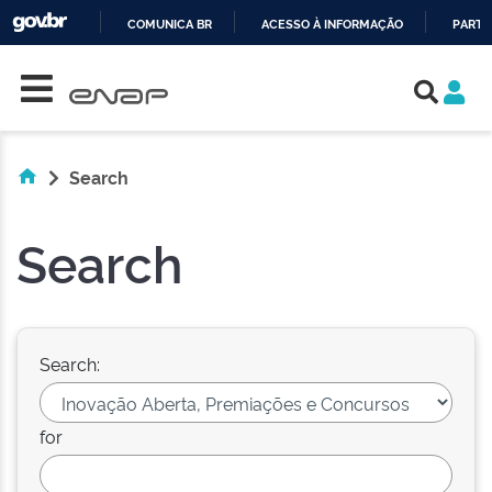
COMUNICA BR
ACESSO À INFORMAÇÃO
PARTI
Skip navigation
IR
PARA
O
CONTEÚDO
Search
Search
Search:
for