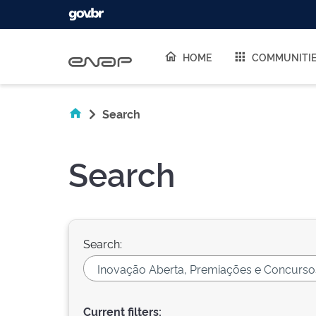
Skip navigation
HOME
COMMUNITI
Search
Search
Search:
Current filters: