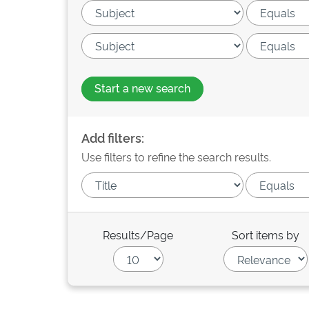
Start a new search
Add filters:
Use filters to refine the search results.
Results/Page
Sort items by