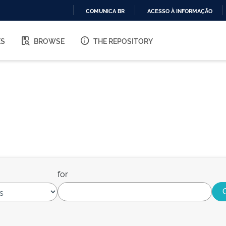
COMUNICA BR
ACESSO À INFORMAÇÃO
IR
PARA
ES
BROWSE
THE REPOSITORY
O
CONTEÚDO
for