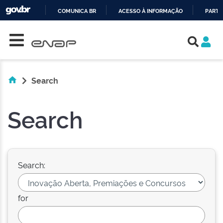
COMUNICA BR
ACESSO À INFORMAÇÃO
PARTI
Skip navigation
IR
PARA
O
CONTEÚDO
Search
Search
Search:
for