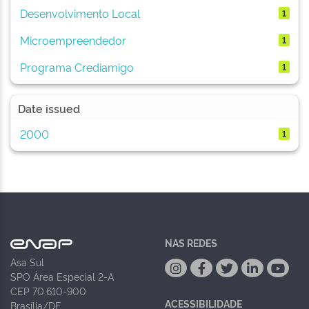
Desenvolvimento Local
1
Microempreendedor
1
Programa Crediamigo
1
Date issued
2000
1
NAS REDES
Asa Sul
SPO Área Especial 2-A
CEP 70.610-900
ACESSIBILIDADE
Brasília/DF