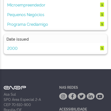
Microempreendedor
1
Pequenos Negócios
1
Programa Crediamigo
1
Date issued
2000
1
NAS REDES
Asa Sul
SPO Área Especial 2-A
CEP 70.610-900
ACESSIBILIDADE
Brasília/DF