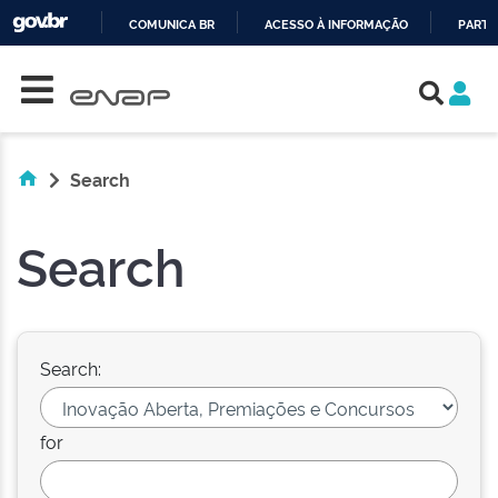
COMUNICA BR
ACESSO À INFORMAÇÃO
PARTI
Skip navigation
IR
PARA
O
CONTEÚDO
Search
Search
Search:
for