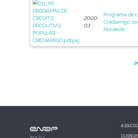
Programa de cr
2000-
Crediamigo: ce
03
Nordeste
p
A ESCO
CURSO
Asa Sul