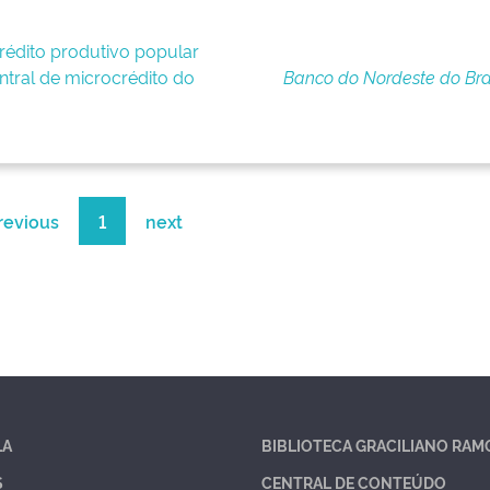
édito produtivo popular
ntral de microcrédito do
Banco do Nordeste do Bra
revious
1
next
LA
BIBLIOTECA GRACILIANO RAM
S
CENTRAL DE CONTEÚDO