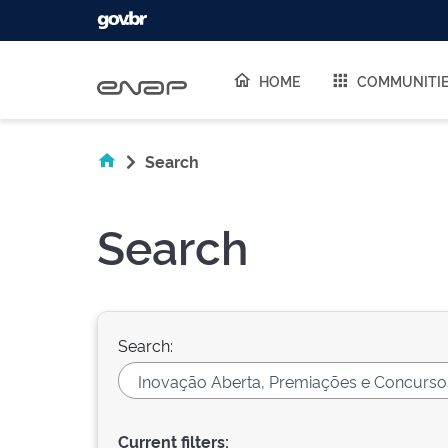
Skip navigation
HOME
COMMUNITI
Search
Search
Search:
Current filters: