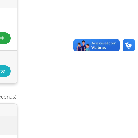
econds).