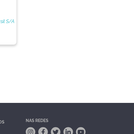
sil S/A
NAS REDES
OS