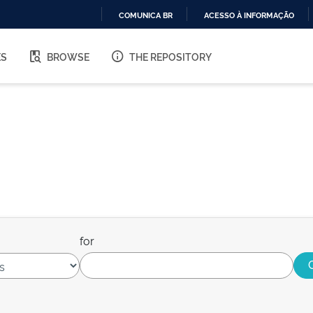
COMUNICA BR
ACESSO À INFORMAÇÃO
IR
PARA
ES
BROWSE
THE REPOSITORY
O
CONTEÚDO
for