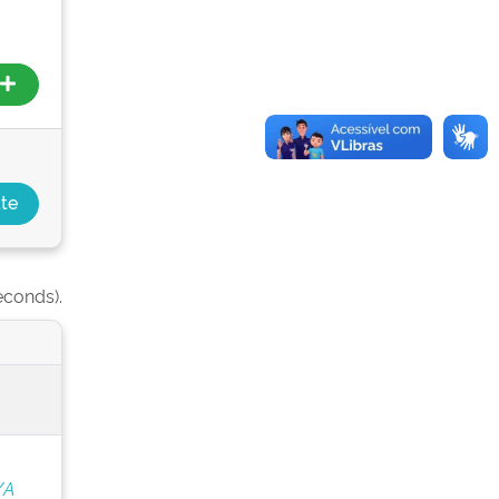
econds).
/A