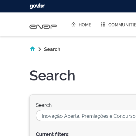
Skip navigation
HOME
COMMUNITI
Search
Search
Search:
Current filters: