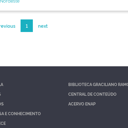
 Nordeste
revious
1
next
LA
BIBLIOTECA GRACILIANO RAM
S
CENTRAL DE CONTEÚDO
OS
ACERVO ENAP
SA E CONHECIMENTO
ECE