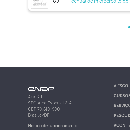
03
central de microcrédito do
p
A ESCO
CURSO
Asa Sul
SPO Área Especial 2-A
SERVIÇ
CEP 70.610-900
Brasília/DF
PESQUI
ACONT
Horário de funcionamento