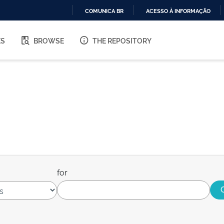
COMUNICA BR
ACESSO À INFORMAÇÃO
IR
PARA
ES
BROWSE
THE REPOSITORY
O
CONTEÚDO
for