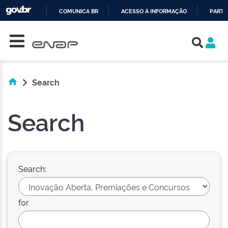
COMUNICA BR
ACESSO À INFORMAÇÃO
PARTI
Skip navigation
IR
PARA
O
CONTEÚDO
Search
Search
Search:
for