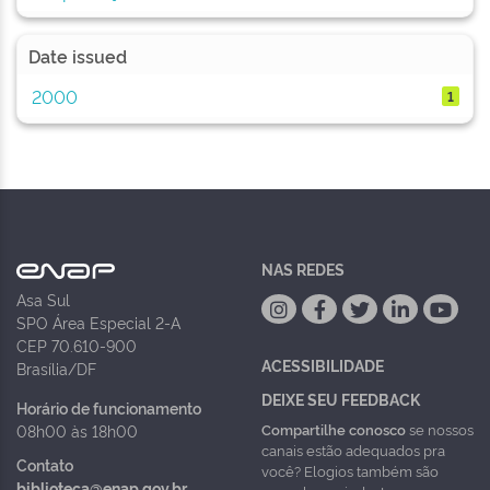
Date issued
2000
1
NAS REDES
Asa Sul
SPO Área Especial 2-A
CEP 70.610-900
ACESSIBILIDADE
Brasília/DF
DEIXE SEU FEEDBACK
Horário de funcionamento
Compartilhe conosco
se nossos
08h00 às 18h00
canais estão adequados pra
Contato
você? Elogios também são
biblioteca@enap.gov.br