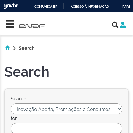
COMUNICA BR
ACESSO À INFORMAÇÃO
PARTI
Skip navigation
IR
PARA
O
CONTEÚDO
Search
Search
Search:
for