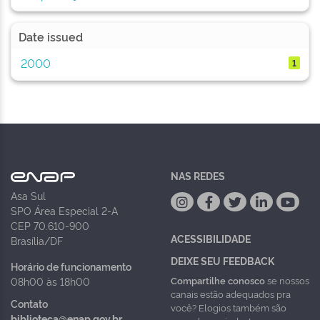
Date issued
2000
1
NAS REDES
Asa Sul
SPO Área Especial 2-A
CEP 70.610-900
ACESSIBILIDADE
Brasília/DF
DEIXE SEU FEEDBACK
Horário de funcionamento
Compartilhe conosco
se nossos
08h00 às 18h00
canais estão adequados pra
Contato
você? Elogios também são
biblioteca@enap.gov.br