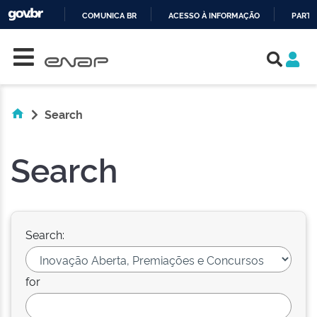
COMUNICA BR
ACESSO À INFORMAÇÃO
PARTI
Skip navigation
IR
PARA
O
CONTEÚDO
Search
Search
Search:
for