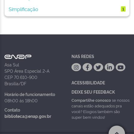
Simplificação
1
NAS REDES
Asa Sul
SPO Área Especial 2-A
CEP 70.610-900
ACESSIBILIDADE
Brasília/DF
DEIXE SEU FEEDBACK
Horário de funcionamento
Compartilhe conosco
se nossos
08h00 às 18h00
canais estão adequados pra
Contato
você? Elogios também são
biblioteca@enap.gov.br
super bem vindos!