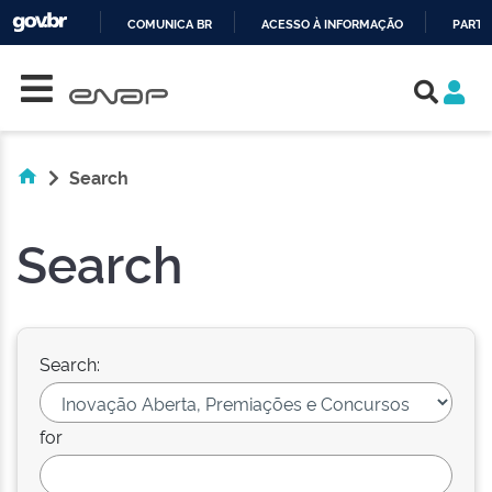
COMUNICA BR
ACESSO À INFORMAÇÃO
PARTI
Skip navigation
IR
PARA
O
CONTEÚDO
Search
Search
Search:
for