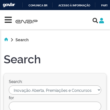
COMUNICA BR
ACESSO À INFORMAÇÃO
PARTI
Skip navigation
IR
PARA
O
CONTEÚDO
Search
Search
Search:
for