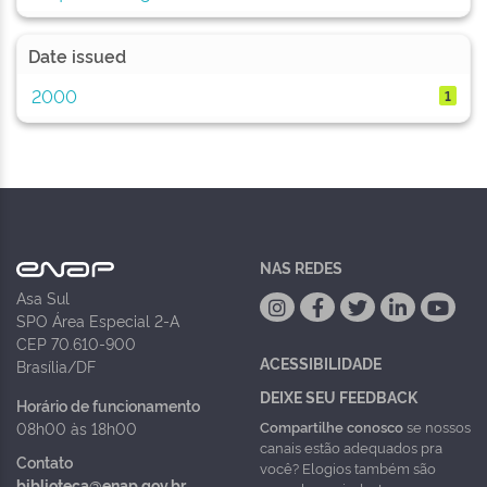
Date issued
2000
1
NAS REDES
Asa Sul
SPO Área Especial 2-A
CEP 70.610-900
ACESSIBILIDADE
Brasília/DF
DEIXE SEU FEEDBACK
Horário de funcionamento
Compartilhe conosco
se nossos
08h00 às 18h00
canais estão adequados pra
Contato
você? Elogios também são
biblioteca@enap.gov.br