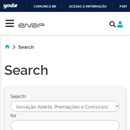
COMUNICA BR
ACESSO À INFORMAÇÃO
PARTI
Skip navigation
IR
PARA
O
CONTEÚDO
Search
Search
Search:
for