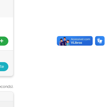
econds).