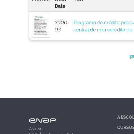
Date
2000-
Programa de crédito produ
03
central de microcrédito do
p
A ESCO
CURSO
Asa Sul