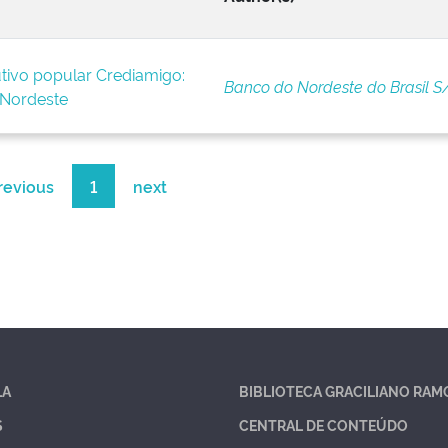
tivo popular Crediamigo:
Banco do Nordeste do Brasil S
 Nordeste
revious
1
next
LA
BIBLIOTECA GRACILIANO RAM
S
CENTRAL DE CONTEÚDO