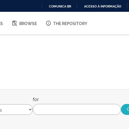
COMUNICA BR
ACESSO À INFORMAÇÃO
IR
PARA
ES
BROWSE
THE REPOSITORY
O
CONTEÚDO
for