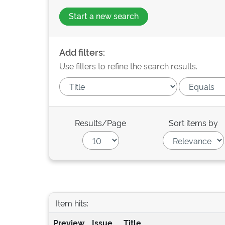
Start a new search
Add filters:
Use filters to refine the search results.
Results/Page
Sort items by
Item hits:
Preview
Issue
Title