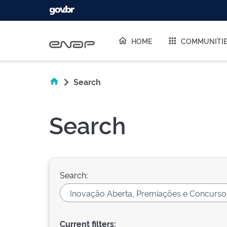
Skip navigation
HOME
COMMUNITI
Search
Search
Search:
Current filters: