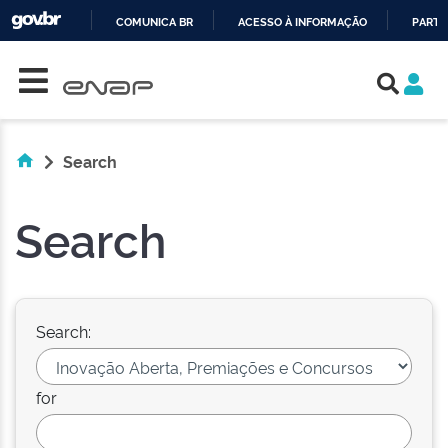
COMUNICA BR
ACESSO À INFORMAÇÃO
PARTI
Skip navigation
IR
PARA
O
CONTEÚDO
Search
Search
Search:
for