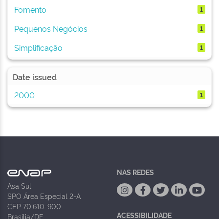
Fomento
1
Pequenos Negócios
1
Simplificação
1
Date issued
2000
1
NAS REDES
Asa Sul
SPO Área Especial 2-A
CEP 70.610-900
ACESSIBILIDADE
Brasília/DF