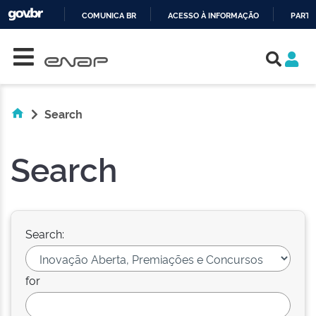
COMUNICA BR
ACESSO À INFORMAÇÃO
PARTI
Skip navigation
IR
PARA
O
CONTEÚDO
Search
Search
Search:
for