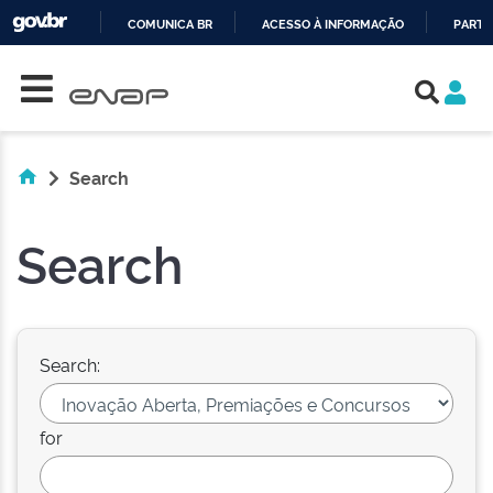
COMUNICA BR
ACESSO À INFORMAÇÃO
PARTI
Skip navigation
IR
PARA
O
CONTEÚDO
Search
Search
Search:
for