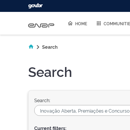
Skip navigation
HOME
COMMUNITI
Search
Search
Search:
Current filters: