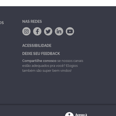
NAS REDES
OS
ACESSIBILIDADE
DEIXE SEU FEEDBACK
Compartilhe conosco
se nossos canais
estão adequados pra você? Elogios
também são super bem vindos!