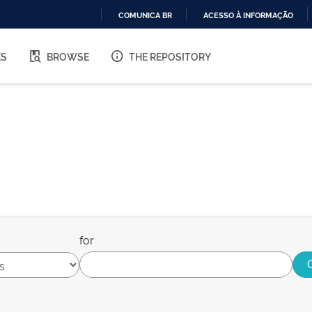
COMUNICA BR
ACESSO À INFORMAÇÃO
IR
PARA
ES
BROWSE
THE REPOSITORY
O
CONTEÚDO
for