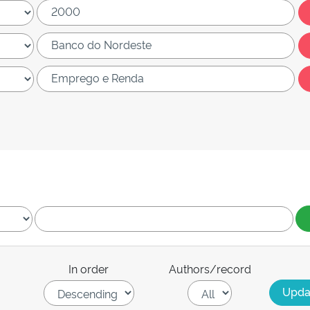
In order
Authors/record