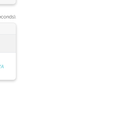
econds).
/A