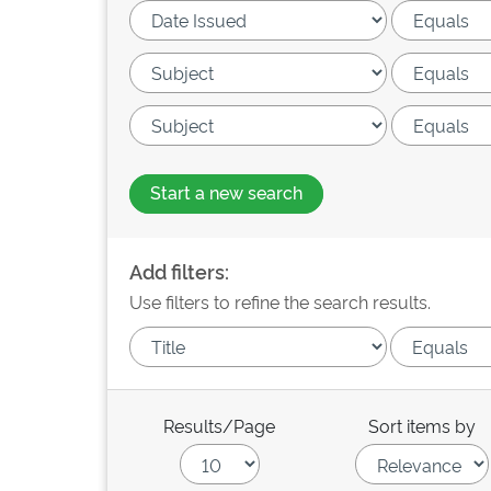
Start a new search
Add filters:
Use filters to refine the search results.
Results/Page
Sort items by