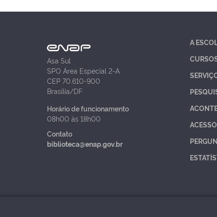
A ESCO
CURSO
Asa Sul
SPO Área Especial 2-A
SERVIÇ
CEP 70.610-900
Brasília/DF
PESQUI
ACONT
Horário de funcionamento
08h00 às 18h00
ACESSO
Contato
PERGUN
biblioteca@enap.gov.br
ESTATÍS