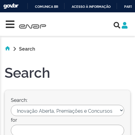
COMUNICA BR
ACESSO À INFORMAÇÃO
PARTI
Skip navigation
IR
PARA
O
CONTEÚDO
Search
Search
Search:
for