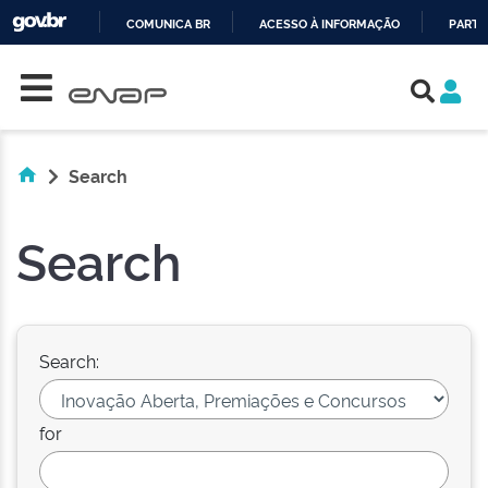
COMUNICA BR
ACESSO À INFORMAÇÃO
PARTI
Skip navigation
IR
PARA
O
CONTEÚDO
Search
Search
Search:
for