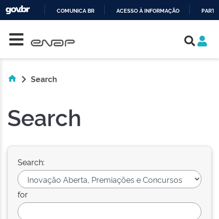
COMUNICA BR
ACESSO À INFORMAÇÃO
PARTI
Skip navigation
IR
PARA
O
CONTEÚDO
Search
Search
Search:
for