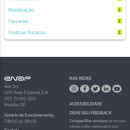
Mobilização
1
Parcerias
1
Políticas Públicas
1
NAS REDES
Asa Sul
SPO Área Especial 2-A
CEP 70.610-900
ACESSIBILIDADE
Brasília/DF
DEIXE SEU FEEDBACK
Horário de funcionamento
Compartilhe conosco
se nossos
08h00 às 18h00
canais estão adequados pra
Contato