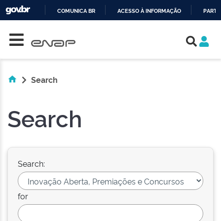
COMUNICA BR
ACESSO À INFORMAÇÃO
PARTI
Skip navigation
IR
PARA
O
CONTEÚDO
Search
Search
Search:
for