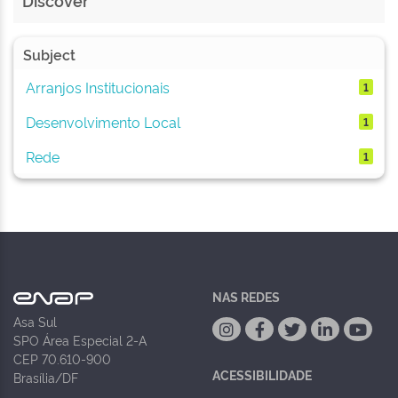
Discover
Subject
Arranjos Institucionais
1
Desenvolvimento Local
1
Rede
1
NAS REDES
Asa Sul
SPO Área Especial 2-A
CEP 70.610-900
ACESSIBILIDADE
Brasília/DF