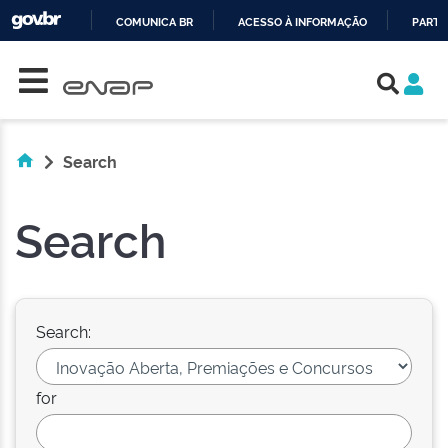
COMUNICA BR
ACESSO À INFORMAÇÃO
PARTI
Skip navigation
IR
PARA
O
CONTEÚDO
Search
Search
Search:
for