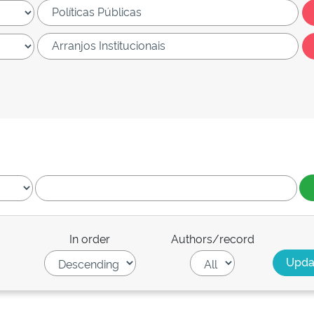
In order
Authors/record