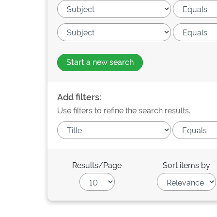
Start a new search
Add filters:
Use filters to refine the search results.
Results/Page
Sort items by