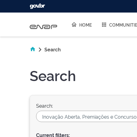
Skip navigation
HOME
COMMUNITI
Search
Search
Search:
Current filters: