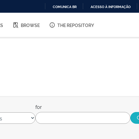
COMUNICA BR
ACESSO À INFORMAÇÃO
IR
PARA
ES
BROWSE
THE REPOSITORY
O
CONTEÚDO
for