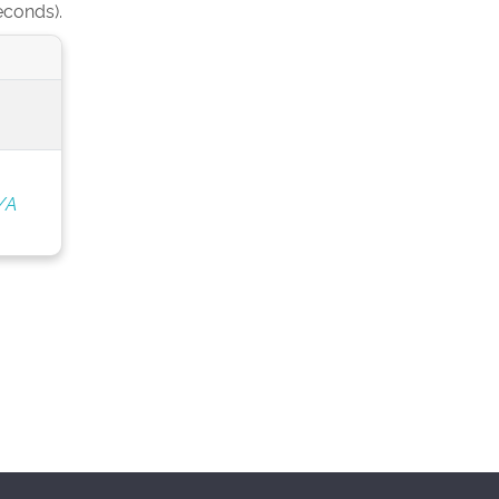
econds).
/A