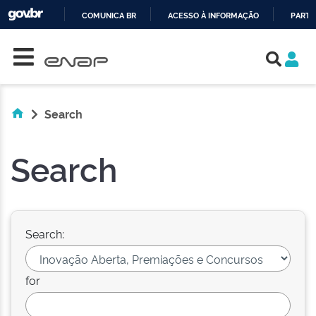
COMUNICA BR
ACESSO À INFORMAÇÃO
PARTI
Skip navigation
IR
PARA
O
CONTEÚDO
Search
Search
Search:
for