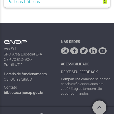
Políticas Públicas
1
NAS REDES
Asa Sul
SPO Área Especial 2-A
CEP 70.610-900
ACESSIBILIDADE
Brasília/DF
DEIXE SEU FEEDBACK
Horário de funcionamento
Compartilhe conosco
se nossos
08h00 às 18h00
canais estão adequados pra
Contato
você? Elogios também são
biblioteca@enap.gov.br
super bem vindos!