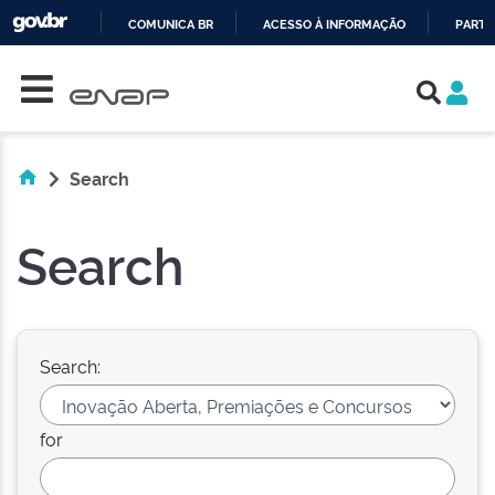
COMUNICA BR
ACESSO À INFORMAÇÃO
PARTI
Skip navigation
IR
PARA
O
CONTEÚDO
Search
Search
Search:
for