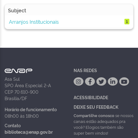
Subject
Arranjos Institucionais
1
NAS REDES
Asa Sul
SPO Área Especial 2-A
CEP 70.610-900
ACESSIBILIDADE
Brasília/DF
DEIXE SEU FEEDBACK
Horário de funcionamento
Compartilhe conosco
se nossos
08h00 às 18h00
canais estão adequados pra
Contato
você? Elogios também são
biblioteca@enap.gov.br
super bem vindos!