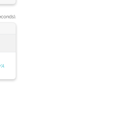
econds).
/A