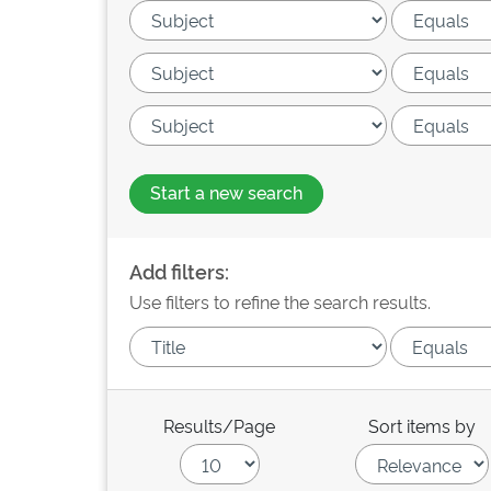
Start a new search
Add filters:
Use filters to refine the search results.
Results/Page
Sort items by