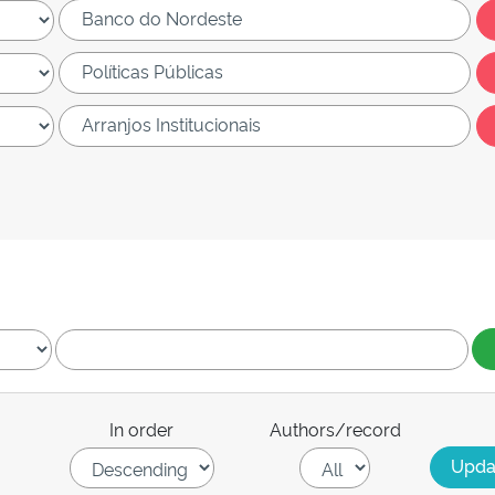
In order
Authors/record