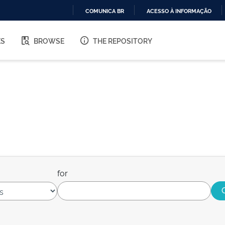
COMUNICA BR
ACESSO À INFORMAÇÃO
IR
PARA
ES
BROWSE
THE REPOSITORY
O
CONTEÚDO
for