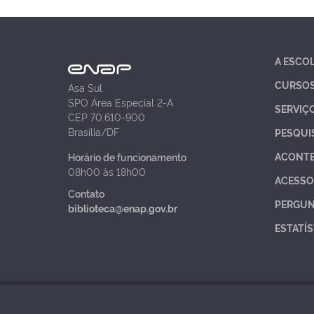
A ESCO
CURSO
Asa Sul
SPO Área Especial 2-A
SERVIÇ
CEP 70.610-900
Brasília/DF
PESQUI
ACONT
Horário de funcionamento
08h00 às 18h00
ACESSO
Contato
PERGUN
biblioteca@enap.gov.br
ESTATÍS