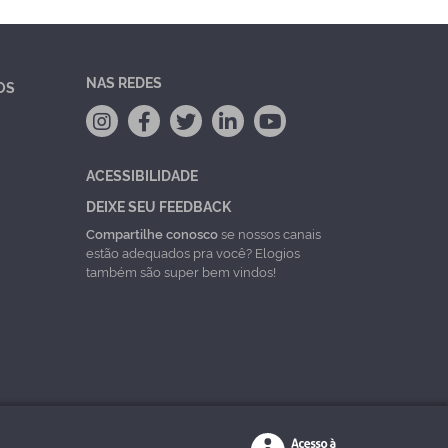
NAS REDES
OS
ACESSIBILIDADE
DEIXE SEU FEEDBACK
Compartilhe conosco
se nossos canais
estão adequados pra você? Elogios
também são super bem vindos!