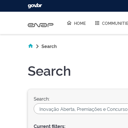
Skip navigation
HOME
COMMUNITI
Search
Search
Search:
Current filters: