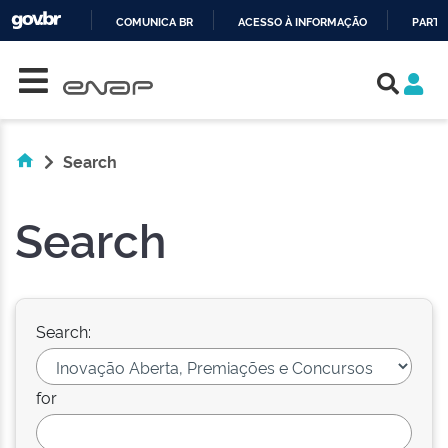
COMUNICA BR
ACESSO À INFORMAÇÃO
PARTI
Skip navigation
IR
PARA
O
CONTEÚDO
Search
Search
Search:
for