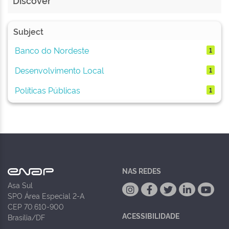
Discover
Subject
Banco do Nordeste
1
Desenvolvimento Local
1
Políticas Públicas
1
NAS REDES
Asa Sul
SPO Área Especial 2-A
CEP 70.610-900
ACESSIBILIDADE
Brasília/DF