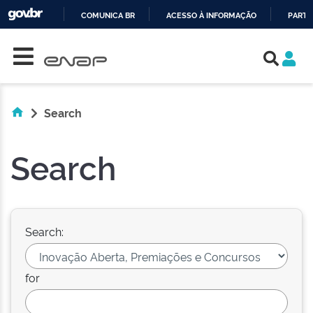
COMUNICA BR
ACESSO À INFORMAÇÃO
PARTI
Skip navigation
IR
PARA
O
CONTEÚDO
Search
Search
Search:
for