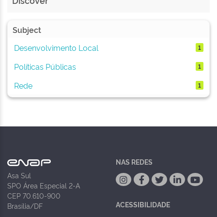
Discover
Subject
Desenvolvimento Local
1
Políticas Públicas
1
Rede
1
NAS REDES
Asa Sul
SPO Área Especial 2-A
CEP 70.610-900
ACESSIBILIDADE
Brasília/DF