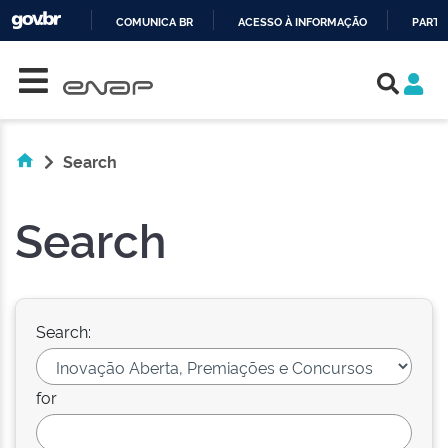
COMUNICA BR
ACESSO À INFORMAÇÃO
PARTI
Skip navigation
IR
PARA
O
CONTEÚDO
Search
Search
Search:
for