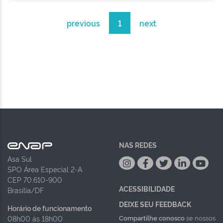
previous
1
next
NAS REDES
Asa Sul
SPO Área Especial 2-A
CEP 70.610-900
ACESSIBILIDADE
Brasília/DF
DEIXE SEU FEEDBACK
Horário de funcionamento
Compartilhe conosco
se nossos
08h00 às 18h00