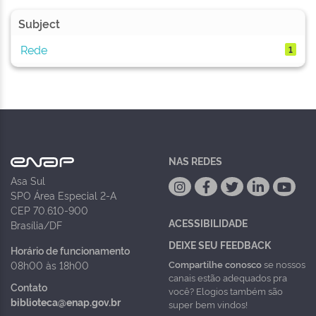
Subject
Rede
1
NAS REDES
Asa Sul
SPO Área Especial 2-A
CEP 70.610-900
ACESSIBILIDADE
Brasília/DF
DEIXE SEU FEEDBACK
Horário de funcionamento
Compartilhe conosco
se nossos
08h00 às 18h00
canais estão adequados pra
Contato
você? Elogios também são
biblioteca@enap.gov.br
super bem vindos!