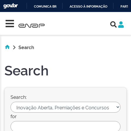
COMUNICA BR
ACESSO À INFORMAÇÃO
PARTI
Skip navigation
IR
PARA
O
CONTEÚDO
Search
Search
Search:
for