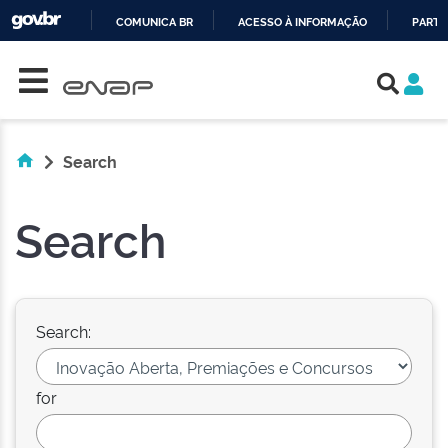
COMUNICA BR
ACESSO À INFORMAÇÃO
PARTI
Skip navigation
IR
PARA
O
CONTEÚDO
Search
Search
Search:
for