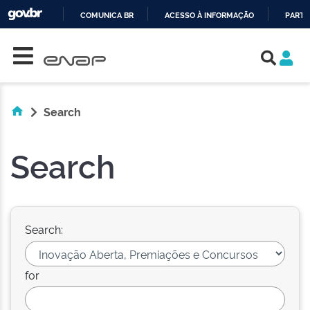
COMUNICA BR
ACESSO À INFORMAÇÃO
PARTI
Skip navigation
IR
PARA
O
CONTEÚDO
Search
Search
Search:
for