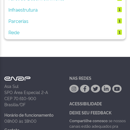
Infraestrutura
1
Parcerias
1
Rede
1
NAS REDES
Asa Sul
SPO Área Especial 2-A
CEP 70.610-900
ACESSIBILIDADE
Brasília/DF
DEIXE SEU FEEDBACK
Horário de funcionamento
Compartilhe conosco
se nossos
08h00 às 18h00
canais estão adequados pra
Contato