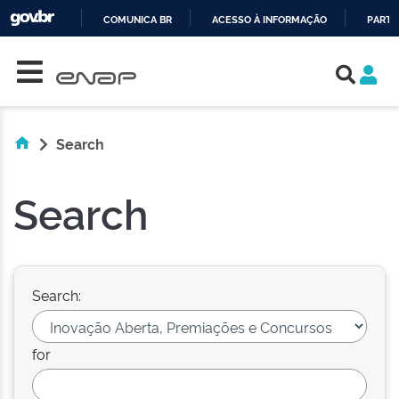
COMUNICA BR
ACESSO À INFORMAÇÃO
PARTI
Skip navigation
IR
PARA
O
CONTEÚDO
Search
Search
Search:
for