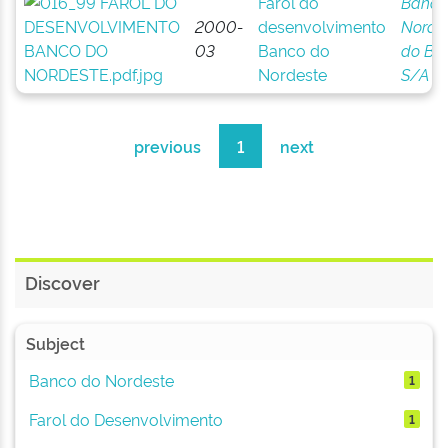
Farol do
Banco
2000-
desenvolvimento
Norde
03
Banco do
do Bra
Nordeste
S/A
previous
1
next
Discover
Subject
Banco do Nordeste
1
Farol do Desenvolvimento
1