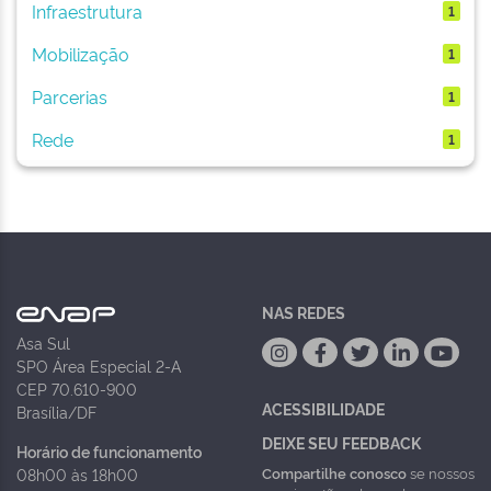
Infraestrutura
1
Mobilização
1
Parcerias
1
Rede
1
NAS REDES
Asa Sul
SPO Área Especial 2-A
CEP 70.610-900
ACESSIBILIDADE
Brasília/DF
DEIXE SEU FEEDBACK
Horário de funcionamento
Compartilhe conosco
se nossos
08h00 às 18h00