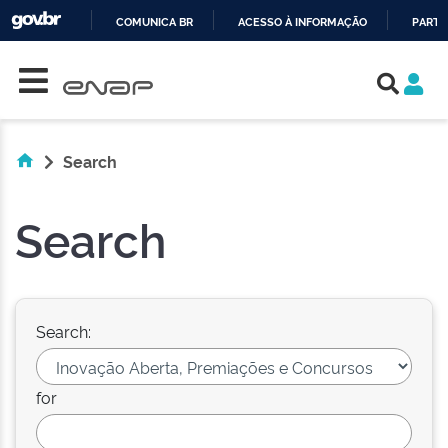
COMUNICA BR
ACESSO À INFORMAÇÃO
PARTI
Skip navigation
IR
PARA
O
CONTEÚDO
Search
Search
Search:
for