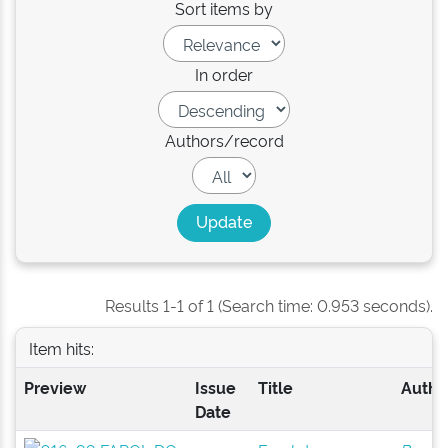
Sort items by
In order
Authors/record
Results 1-1 of 1 (Search time: 0.953 seconds).
Item hits:
Preview
Issue
Title
Author
Date