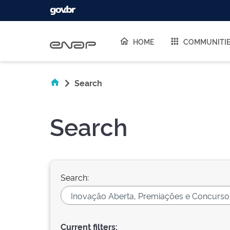
Skip navigation
HOME
COMMUNITI
Search
Search
Search:
Current filters: