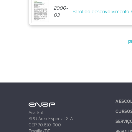
2000-
Farol do desenvolvimento
03
p
A ESCO
CURSO
Asa Sul
SPO Área Especial 2-A
SERVIÇ
CEP 70.610-900
Brasília/DF
PESQUI