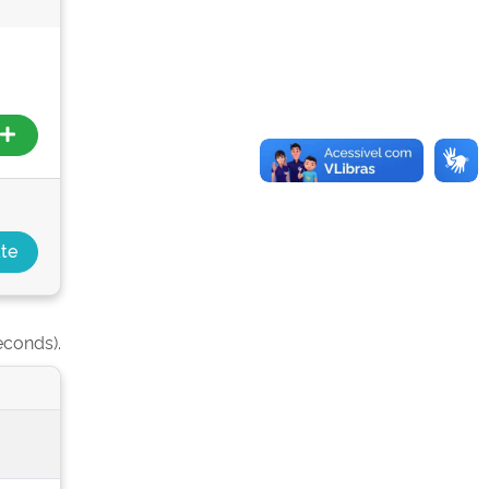
econds).