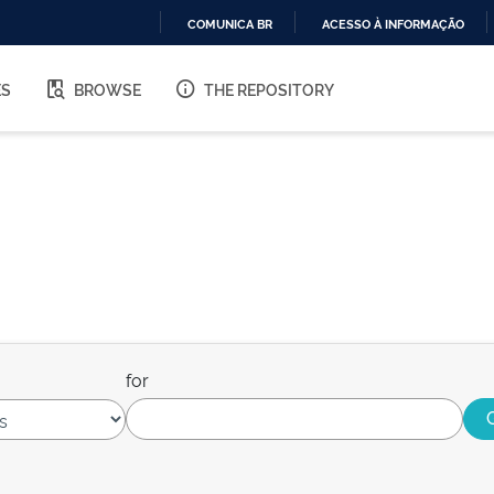
COMUNICA BR
ACESSO À INFORMAÇÃO
IR
PARA
ES
BROWSE
THE REPOSITORY
O
CONTEÚDO
for