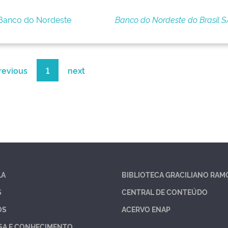
 Banco do Nordeste
Banco do Nordeste do Brasil S
revious
1
next
LA
BIBLIOTECA GRACILIANO RAM
S
CENTRAL DE CONTEÚDO
OS
ACERVO ENAP
SA E CONHECIMENTO