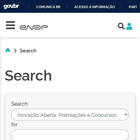
COMUNICA BR
ACESSO À INFORMAÇÃO
PARTI
Skip navigation
IR
PARA
O
CONTEÚDO
Search
Search
Search:
for