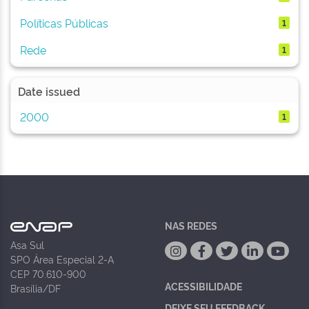
Políticas Públicas
1
Rede
1
Date issued
2000
1
NAS REDES
Asa Sul
SPO Área Especial 2-A
CEP 70.610-900
ACESSIBILIDADE
Brasília/DF
DEIXE SEU FEEDBACK