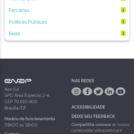
Parcerias
1
Políticas Públicas
1
Rede
1
NAS REDES
Asa Sul
SPO Área Especial 2-A
CEP 70.610-900
ACESSIBILIDADE
Brasília/DF
DEIXE SEU FEEDBACK
Horário de funcionamento
Compartilhe conosco
se nossos
08h00 às 18h00
canais estão adequados pra
Contato