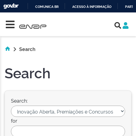
COMUNICA BR
ACESSO À INFORMAÇÃO
PARTI
Skip navigation
IR
PARA
O
CONTEÚDO
Search
Search
Search:
for