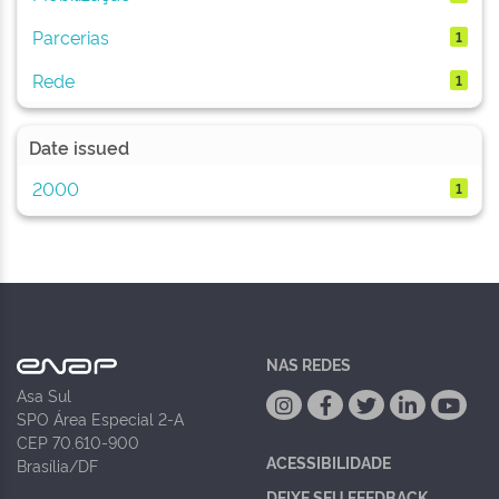
Parcerias
1
Rede
1
Date issued
2000
1
NAS REDES
Asa Sul
SPO Área Especial 2-A
CEP 70.610-900
ACESSIBILIDADE
Brasília/DF
DEIXE SEU FEEDBACK