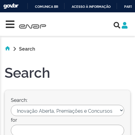
COMUNICA BR
ACESSO À INFORMAÇÃO
PARTI
Skip navigation
IR
PARA
O
CONTEÚDO
Search
Search
Search:
for