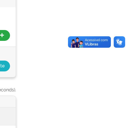
econds).