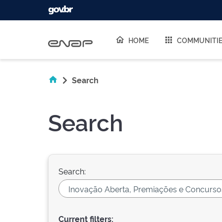
Skip navigation
HOME
COMMUNITI
Search
Search
Search:
Current filters: