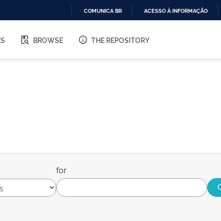
COMUNICA BR
ACESSO À INFORMAÇÃO
IR
PARA
ES
BROWSE
THE REPOSITORY
O
CONTEÚDO
for