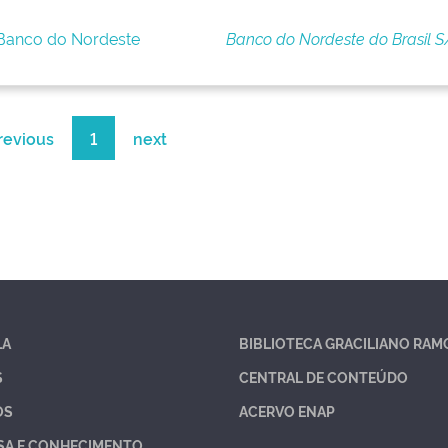
 Banco do Nordeste
Banco do Nordeste do Brasil S
revious
1
next
LA
BIBLIOTECA GRACILIANO RAM
S
CENTRAL DE CONTEÚDO
OS
ACERVO ENAP
SA E CONHECIMENTO