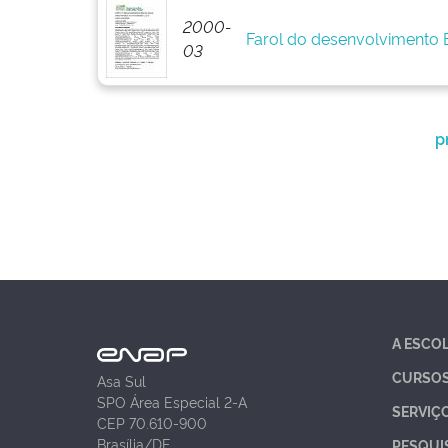
2000-
Farol do desenvolvimento
03
p
A ESCO
CURSO
Asa Sul
SPO Área Especial 2-A
SERVIÇ
CEP 70.610-900
Brasília/DF
PESQUI