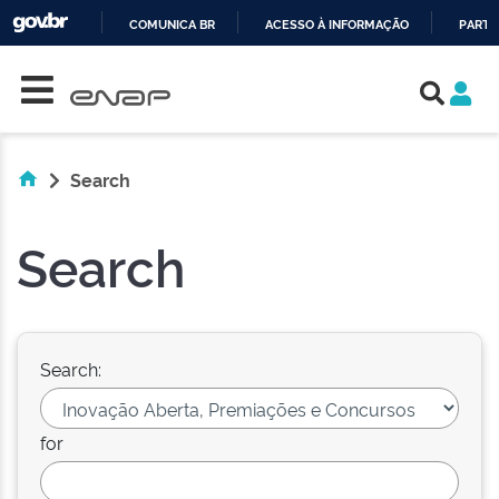
COMUNICA BR
ACESSO À INFORMAÇÃO
PARTI
Skip navigation
IR
PARA
O
CONTEÚDO
Search
Search
Search:
for