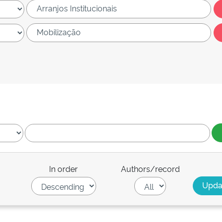
In order
Authors/record