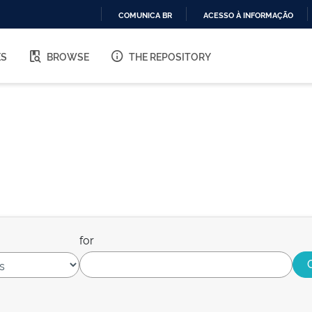
COMUNICA BR
ACESSO À INFORMAÇÃO
IR
PARA
ES
BROWSE
THE REPOSITORY
O
CONTEÚDO
for