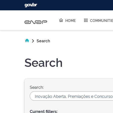
Skip navigation
HOME
COMMUNITI
Search
Search
Search:
Current filters: