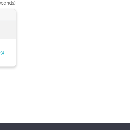
econds).
/A