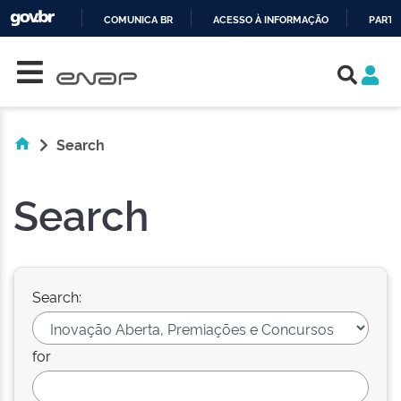
COMUNICA BR
ACESSO À INFORMAÇÃO
PARTI
Skip navigation
IR
PARA
O
CONTEÚDO
Search
Search
Search:
for