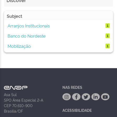
Discover
Subject
Arranjos Institucionais
1
Banco do Nordeste
1
Mobilização
1
NAS REDES
Asa Sul
SPO Área Especial 2-A
CEP 70.610-900
ACESSIBILIDADE
Brasília/DF