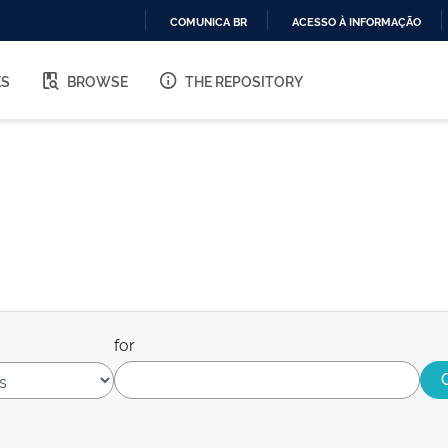
COMUNICA BR
ACESSO À INFORMAÇÃO
IR
PARA
ES
BROWSE
THE REPOSITORY
O
CONTEÚDO
for