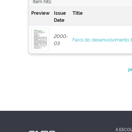
Item hits:
Preview
Issue
Title
Date
2000-
Farol do desenvolvimento
03
p
A ESCO