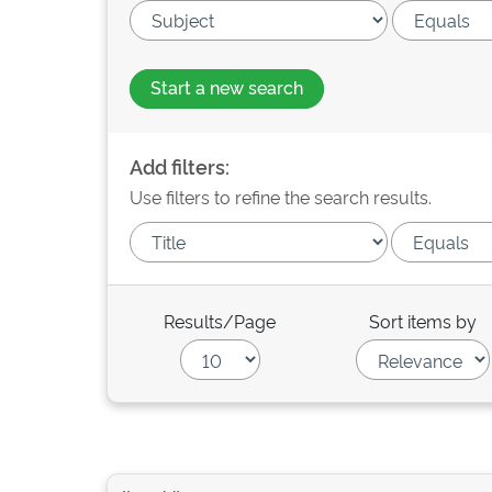
Start a new search
Add filters:
Use filters to refine the search results.
Results/Page
Sort items by