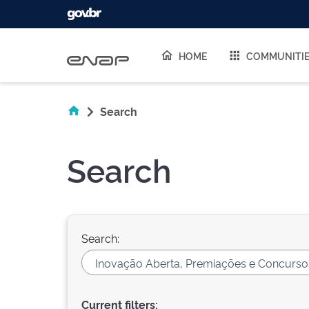
Skip navigation
HOME
COMMUNITI
Search
Search
Search:
Current filters: