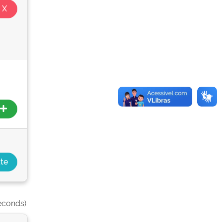
econds).