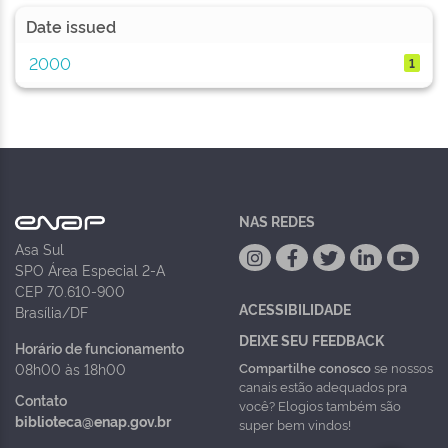
Date issued
2000
1
NAS REDES
Asa Sul
SPO Área Especial 2-A
CEP 70.610-900
ACESSIBILIDADE
Brasília/DF
DEIXE SEU FEEDBACK
Horário de funcionamento
Compartilhe conosco
se nossos
08h00 às 18h00
canais estão adequados pra
Contato
você? Elogios também são
biblioteca@enap.gov.br
super bem vindos!