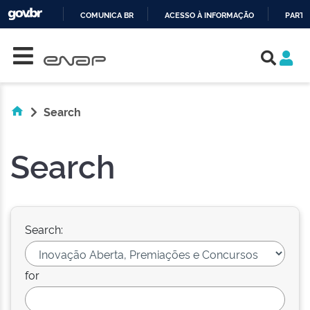
COMUNICA BR
ACESSO À INFORMAÇÃO
PARTI
Skip navigation
IR
PARA
O
CONTEÚDO
Search
Search
Search:
for