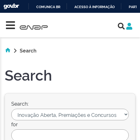
COMUNICA BR
ACESSO À INFORMAÇÃO
PARTI
Skip navigation
IR
PARA
O
CONTEÚDO
Search
Search
Search:
for