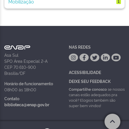
Mobilização
1
NAS REDES
Asa Sul
SPO Área Especial 2-A
CEP 70.610-900
ACESSIBILIDADE
Brasília/DF
DEIXE SEU FEEDBACK
Horário de funcionamento
Compartilhe conosco
se nossos
08h00 às 18h00
canais estão adequados pra
Contato
você? Elogios também são
biblioteca@enap.gov.br
super bem vindos!