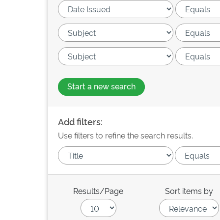
Start a new search
Add filters:
Use filters to refine the search results.
Results/Page
Sort items by