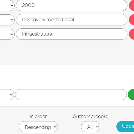
In order
Authors/record