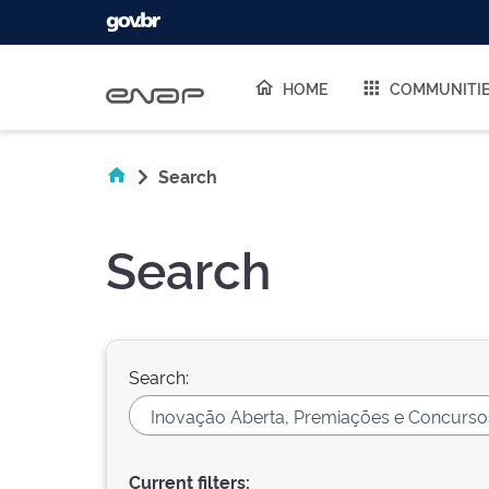
Skip navigation
HOME
COMMUNITI
Search
Search
Search:
Current filters: