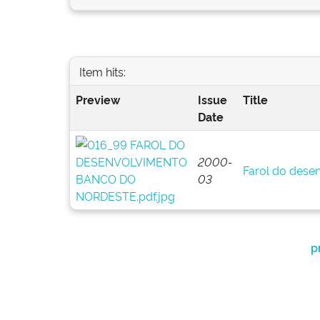
Item hits:
Preview
Issue
Title
Date
2000-
Farol do dese
03
p