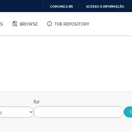
COMUNICA BR
ACESSO À INFORMAÇÃO
IR
PARA
ES
BROWSE
THE REPOSITORY
O
CONTEÚDO
for