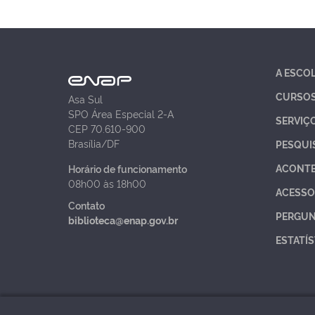
A ESCO
CURSO
Asa Sul
SPO Área Especial 2-A
SERVIÇ
CEP 70.610-900
Brasília/DF
PESQUI
ACONT
Horário de funcionamento
08h00 às 18h00
ACESSO
Contato
PERGUN
biblioteca@enap.gov.br
ESTATÍS