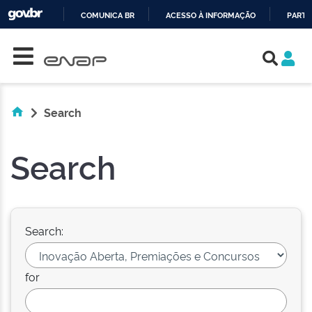
COMUNICA BR
ACESSO À INFORMAÇÃO
PARTI
Skip navigation
IR
PARA
O
CONTEÚDO
Search
Search
Search:
for