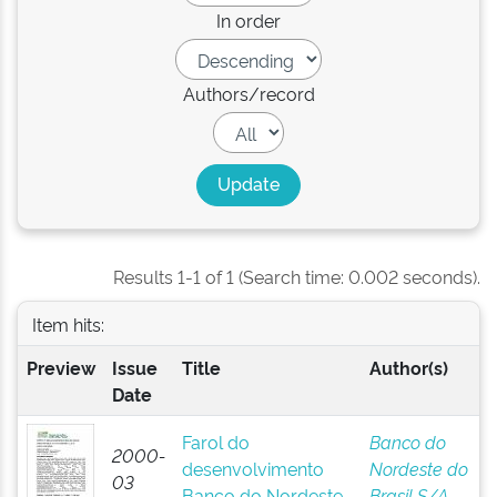
In order
Authors/record
Results 1-1 of 1 (Search time: 0.002 seconds).
Item hits:
Preview
Issue
Title
Author(s)
Date
Farol do
Banco do
2000-
desenvolvimento
Nordeste do
03
Banco do Nordeste
Brasil S/A