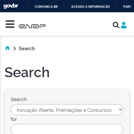
COMUNICA BR
ACESSO À INFORMAÇÃO
PARTI
Skip navigation
IR
PARA
O
CONTEÚDO
Search
Search
Search:
for