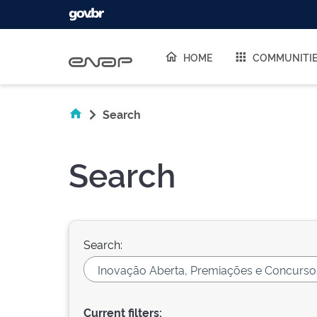
Skip navigation
HOME
COMMUNITI
Search
Search
Search:
Current filters: