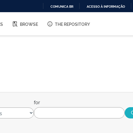
COMUNICA BR
ACESSO À INFORMAÇÃO
IR
PARA
ES
BROWSE
THE REPOSITORY
O
CONTEÚDO
for