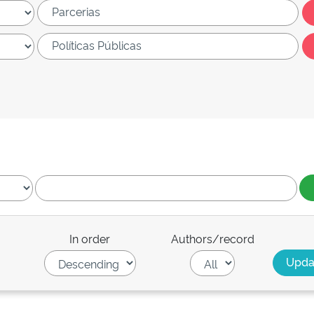
In order
Authors/record