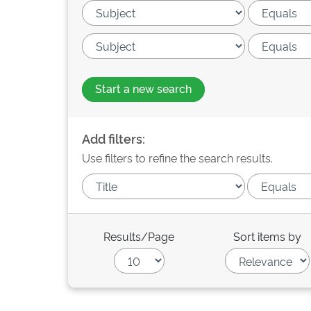
Start a new search
Add filters:
Use filters to refine the search results.
Results/Page
Sort items by