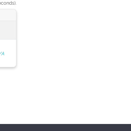
econds).
/A